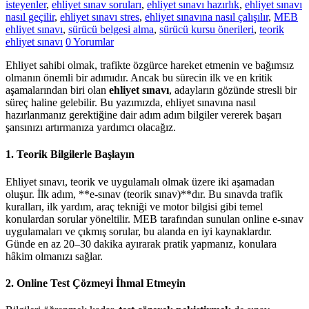
isteyenler
,
ehliyet sınav soruları
,
ehliyet sınavı hazırlık
,
ehliyet sınavı
nasıl geçilir
,
ehliyet sınavı stres
,
ehliyet sınavına nasıl çalışılır
,
MEB
ehliyet sınavı
,
sürücü belgesi alma
,
sürücü kursu önerileri
,
teorik
ehliyet sınavı
0 Yorumlar
Ehliyet sahibi olmak, trafikte özgürce hareket etmenin ve bağımsız
olmanın önemli bir adımıdır. Ancak bu sürecin ilk ve en kritik
aşamalarından biri olan
ehliyet sınavı
, adayların gözünde stresli bir
süreç haline gelebilir. Bu yazımızda, ehliyet sınavına nasıl
hazırlanmanız gerektiğine dair adım adım bilgiler vererek başarı
şansınızı artırmanıza yardımcı olacağız.
1. Teorik Bilgilerle Başlayın
Ehliyet sınavı, teorik ve uygulamalı olmak üzere iki aşamadan
oluşur. İlk adım, **e-sınav (teorik sınav)**dır. Bu sınavda trafik
kuralları, ilk yardım, araç tekniği ve motor bilgisi gibi temel
konulardan sorular yöneltilir. MEB tarafından sunulan online e-sınav
uygulamaları ve çıkmış sorular, bu alanda en iyi kaynaklardır.
Günde en az 20–30 dakika ayırarak pratik yapmanız, konulara
hâkim olmanızı sağlar.
2. Online Test Çözmeyi İhmal Etmeyin