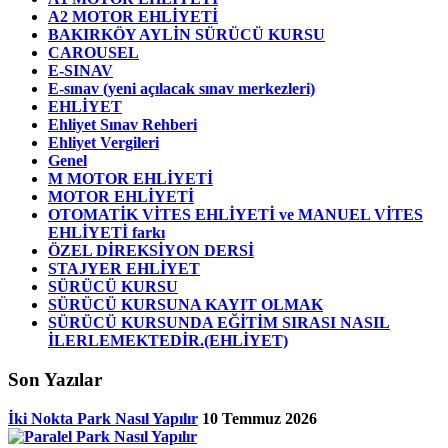
A2 MOTOR EHLİYETİ
BAKIRKÖY AYLİN SÜRÜCÜ KURSU
CAROUSEL
E-SINAV
E-sınav (yeni açılacak sınav merkezleri)
EHLİYET
Ehliyet Sınav Rehberi
Ehliyet Vergileri
Genel
M MOTOR EHLİYETİ
MOTOR EHLİYETİ
OTOMATİK VİTES EHLİYETİ ve MANUEL VİTES
EHLİYETİ farkı
ÖZEL DİREKSİYON DERSİ
STAJYER EHLİYET
SÜRÜCÜ KURSU
SÜRÜCÜ KURSUNA KAYIT OLMAK
SÜRÜCÜ KURSUNDA EĞİTİM SIRASI NASIL
İLERLEMEKTEDİR.(EHLİYET)
Son Yazılar
İki Nokta Park Nasıl Yapılır
10 Temmuz 2026