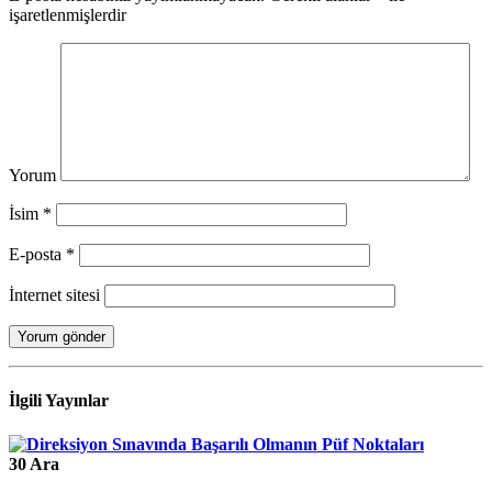
işaretlenmişlerdir
Yorum
İsim
*
E-posta
*
İnternet sitesi
İlgili
Yayınlar
30
Ara