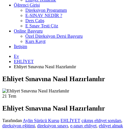
Öğrenci Girişi
Direksiyon Programım
E-SINAV NEDİR ?
Ders Çalış
E Sınav Testi Çöz
Online Başvuru
Özel Direksiyon Dersi Başvuru
Kurs Kayıt
İletişim
Ev
EHLİYET
Ehliyet Sınavına Nasıl Hazırlanılır
Ehliyet Sınavına Nasıl Hazırlanılır
21
Tem
Ehliyet Sınavına Nasıl Hazırlanılır
Tarafından
Aylin Sürücü Kursu
EHLİYET
çıkmış ehliyet soruları
,
direksiyon eğitimi
,
direksiyon sınavı
,
e-sınav ehliyet
,
ehliyet almak